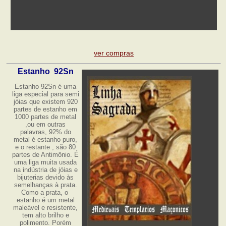
ver compras
Estanho 92Sn
Estanho 92Sn é uma
liga especial para semi
jóias que existem 920
partes de estanho em
1000 partes de metal
,ou em outras
palavras, 92% do
metal é estanho puro,
e o restante , são 80
partes de Antimônio. É
uma liga muita usada
na indústria de jóias e
bijuterias devido às
semelhanças à prata.
Como a prata, o
estanho é um metal
maleável e resistente,
tem alto brilho e
polimento. Porém