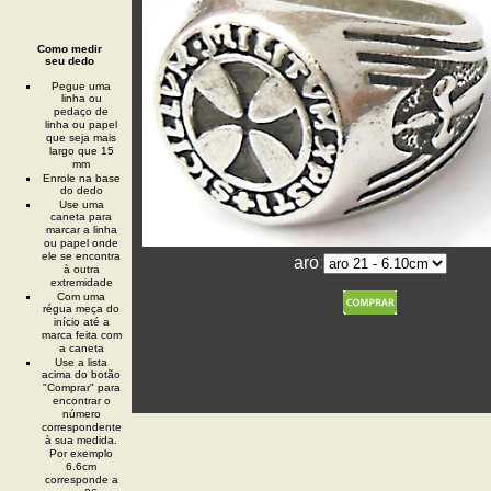
Como medir
seu dedo
Pegue uma
linha ou
pedaço de
linha ou papel
que seja mais
largo que 15
mm
Enrole na base
do dedo
Use uma
caneta para
marcar a linha
ou papel onde
ele se encontra
aro
:
à outra
extremidade
Com uma
régua meça do
início até a
marca feita com
a caneta
Use a lista
acima do botão
"Comprar" para
encontrar o
número
correspondente
à sua medida.
Por exemplo
6.6cm
corresponde a