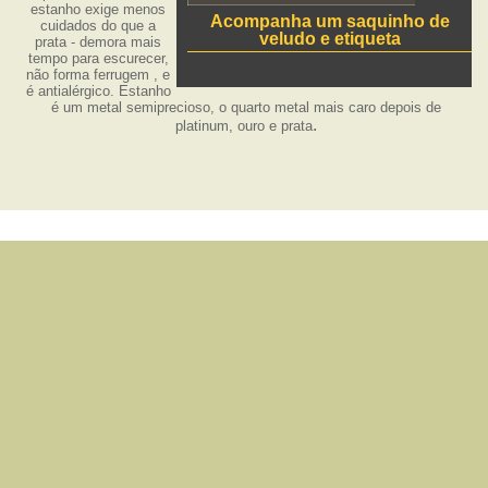
estanho exige menos
Acompanha um saquinho de
cuidados do que a
veludo e etiqueta
prata - demora mais
tempo para escurecer,
não forma ferrugem , e
é antialérgico. Estanho
é um metal semiprecioso, o quarto metal mais caro depois de
.
platinum, ouro e prata