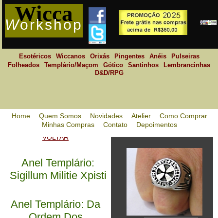
Wicca
W
orkshop
Esotéricos
Wiccanos
Orixás
Pingentes
Anéis
Pulseiras
Folheados
Templário/Maçom
Gótico
Santinhos
Lembrancinhas
D&D/RPG
Home
Quem Somos
Novidades
Atelier
Como Comprar
Minhas Compras
Contato
Depoimentos
VOLTAR
Anel Templário:
Sigillum Militie Xpisti
Anel Templário: Da
Ordem Dos