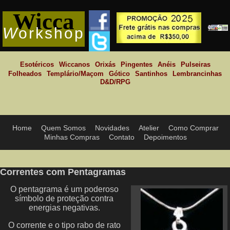
Wicca
W
orkshop
Esotéricos
Wiccanos
Orixás
Pingentes
Anéis
Pulseiras
Folheados
Templário/Maçom
Gótico
Santinhos
Lembrancinhas
D&D/RPG
Home
Quem Somos
Novidades
Atelier
Como Comprar
Minhas Compras
Contato
Depoimentos
Correntes com Pentagramas
O pentagrama é um poderoso
símbolo de proteção contra
energias negativas.
O corrente e o tipo rabo de rato