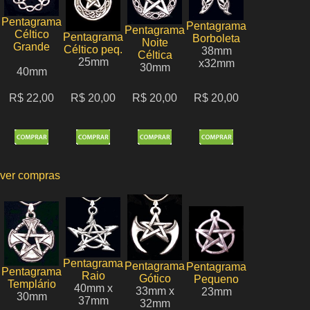
Pentagrama
Pentagrama
Pentagrama
Céltico
Pentagrama
Borboleta
Noite
Grande
Céltico peq.
38mm
Céltica
25mm
x32mm
30mm
40mm
R$ 22,00
R$ 20,00
R$ 20,00
R$ 20,00
ver compras
Pentagrama
Pentagrama
Pentagrama
Pentagrama
Raio
Gótico
Pequeno
Templário
40mm x
33mm x
23mm
30mm
37mm
32mm