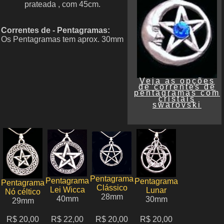
prateada , com 45cm.
Correntes de - Pentagramas:
Os Pentagramas tem aprox. 30mm
Veja as opções
de correntes de
pentagramas com
cristais
swarovski
Pentagrama
Pentagrama
Pentagrama
Pentagrama
Clássico
Lei Wicca
Lunar
Nó céltico
28mm
40mm
30mm
29mm
R$ 20,00
R$ 22,00
R$ 20,00
R$ 20,00