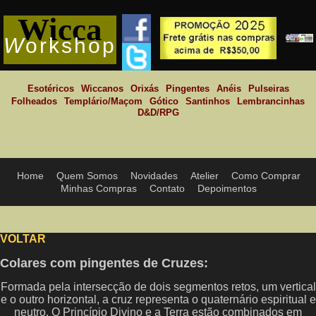
Wicca
W
orkshop
Esotéricos
Wiccanos
Orixás
Pingentes
Anéis
Pulseiras
Folheados
Templário/Maçom
Gótico
Santinhos
Lembrancinhas
D&D/RPG
Home
Quem Somos
Novidades
Atelier
Como Comprar
Minhas Compras
Contato
Depoimentos
VOLTAR
Colares com pingentes de Cruzes:
Formada pela intersecção de dois segmentos retos, um vertical
e o outro horizontal, a cruz representa o quaternário espiritual e
neutro. O Princípio Divino e a Terra estão combinados em