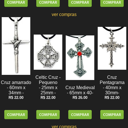
ver compras
Cruz
Celtic Cruz -
Cruz amarrado
Pentagrama
Pequeno
- 60mm x
- 40mm x
Cruz Medieval
- 25mm x
34mm -
30mm-
- 65mm x 40-
25mm -
R$ 22.00
R$ 22.00
R$ 26.00
R$ 22.00
ver compras